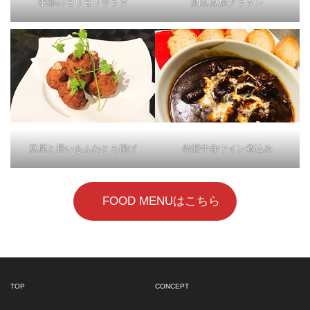
季節のモリモリサラダ
納豆豆腐グラタン
豆腐と長いもふわとろ揚げ
特製牛赤ワイン煮込み
FOOD MENUはこちら
TOP
CONCEPT